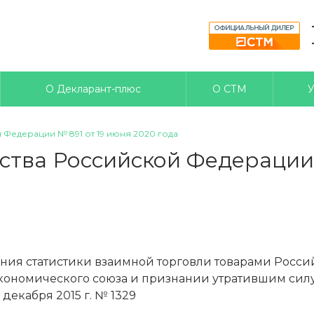
О Декларант-плюс
О СТМ
У
Федерации № 891 от 19 июня 2020 года
тва Российской Федерации 
ния статистики взаимной торговли товарами Росси
кономического союза и признании утратившим сил
декабря 2015 г. № 1329