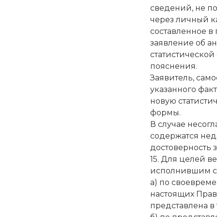
сведений, не п
через личный к
составленное 
заявление об а
статистической
пояснения.
Заявитель, сам
указанного фак
новую статисти
формы.
В случае несогл
содержатся нед
достоверность 
15. Для целей 
исполнившим св
а) по своеврем
настоящих Прав
представлена в