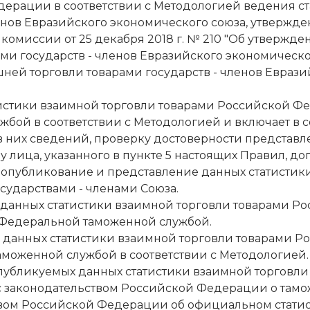
ерации в соответствии с Методологией ведения ст
ленов Евразийского экономического союза, утверж
комиссии от 25 декабря 2018 г. № 210 "Об утвержд
ами государств - членов Евразийского экономичес
ней торговли товарами государств - членов Еврази
тистики взаимной торговли товарами Российской 
бой в соответствии с Методологией и включает в с
 них сведений, проверку достоверности представл
у лица, указанного в пункте 5 настоящих Правил, 
опубликование и представление данных статистик
сударствами - членами Союза.
анных статистики взаимной торговли товарами Ро
 Федеральной таможенной службой.
данных статистики взаимной торговли товарами Р
моженной службой в соответствии с Методологией.
 публикуемых данных статистики взаимной торгов
 с законодательством Российской Федерации о тамо
вом Российской Федерации об официальном статис