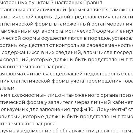
смотренных пунктом 7 настоящих Правил.
дставления статистической формы является таможе
атистической формы. Датой представления статист
атистической формы в таможенный орган через лич
я таможенным органом статистической формы и ан
тической формы осуществляются в порядке, устано
 органы осуществляют контроль за своевременность
 содержащихся в них сведений, в том числе посред
 сведений, которые должны быть представлены в та
аявителем такого запроса.
ская форма считается содержащей недостоверные св
ния статистической формы учета перемещения тов
вилам.
ения должностным лицом таможенного органа приз
стической форме у заявителя через личный кабине
пользуемых для заполнения графы 10 "Документы" ст
вилами, которые должны быть представлены в тамо
телем такого запроса.
 получив уведомление об обнаружении должностным