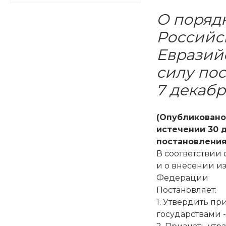
О поряд
Российс
Евразий
силу по
7 декабр
(Опубликовано
истечении 30 д
постановлени
В соответствии
и о внесении и
Федерации
Постановляет:
1. Утвердить п
государствами 