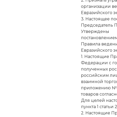
2. Признать ут
организации ве
Евразийского эк
3. Настоящее п
Председатель 
Утверждены
постановлением
Правила ведени
Евразийского э
1. Настоящие П
Федерации с го
полученных рос
российским лиц
взаимной торго
приложению № 1
товаров соглас
Для целей наст
пункта 1 статьи
2. Настоящие П