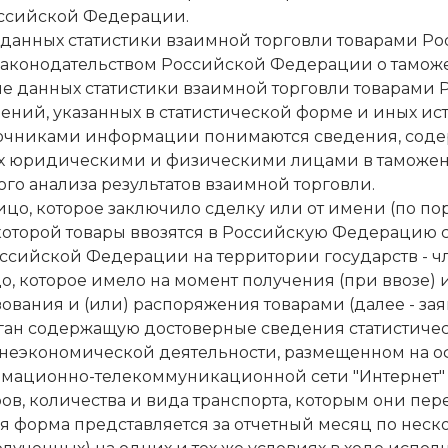
оссийской Федерации.
данных статистики взаимной торговли товарами Р
 законодательством Российской Федерации о тамож
е данных статистики взаимной торговли товарами
ений, указанных в статистической форме и иных и
чниками информации понимаются сведения, содерж
х юридическими и физическими лицами в таможенн
го анализа результатов взаимной торговли.
ицо, которое заключило сделку или от имени (по по
 которой товары ввозятся в Российскую Федерацию с
оссийской Федерации на территории государств - чл
, которое имело на момент получения (при ввозе) и
ования и (или) распоряжения товарами (далее - зая
ан содержащую достоверные сведения статистичес
шнеэкономической деятельности, размещенном на 
мационно-телекоммуникационной сети "Интернет" (
ов, количества и вида транспорта, которым они пере
ая форма представляется за отчетный месяц по неск