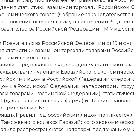
ратившим силу постановление Правительства Российс
дения статистики взаимной торговли Российской Ф
ономического союза" (Собрание законодательства Ро
остановление вступает в силу по истечении 30 дней
Правительства Российской Федерации М.Мишусти
 Правительства Российской Федерации от 19 июня 2
я статистики взаимной торговли товарами Российс
кономического союза
равила определяют порядок ведения статистики вз
сударствами - членами Евразийского экономического
сийским лицом в Российской Федерации с территор
ом из Российской Федерации на территории государ
вли товарами Российской Федерации), статистичес
 (далее - статистическая форма) и Правила запол
но приложению № 2.
оящих Правил под российским лицом понимается л
 2 Таможенного кодекса Евразийского экономическог
равила распространяются на товары, подлежащие уче