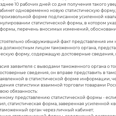
озднее 10 рабочих дней со дня получения такого у
абинет одновременно новую статистическую форму
в произвольной форме подписанное усиленной кв
ннулировании статистической формы, в котором у
 формы, перечень вносимых изменений, обоснован
остоятельно обнаруживший факт представления им
та должностным лицом таможенного органа, предста
ческую форму, содержащую достоверные сведения, 
асия заявителя с выводами таможенного органа о т
остоверные сведения, он вправе представить в т
заявленной в статистической форме информации, ч
ведения статистики взаимной торговли товарами Ро
ою обязанность:
енному представлению статистической формы - если 
ил, статистическая форма, заверенная усиленной 
 таможенный орган через личный кабинет;