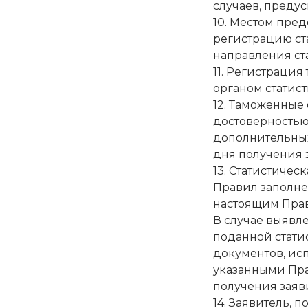
случаев, преду
10. Местом пре
регистрацию ст
направления ст
11. Регистраци
органом статис
12. Таможенные
достоверностью
дополнительных
дня получения з
13. Статистиче
Правил заполне
настоящим Пра
В случае выявл
поданной стати
документов, ис
указанными Пра
получения заяви
14. Заявитель,