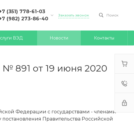
+7 (351) 778-61-03
Заказать звонок
Поиск
+7 (982) 273-86-40
+7 (351) 778-61-03
слуги ВЭД
Новости
Контакты
г. Челябинск, ул.
Курчатова, д. 19/1, оф. 310
Пн-Пт: 9:00-18:00
Cб-Вс: Выходной
declar_n@mail.ru
№ 891 от 19 июня 2020
йской Федерации с государствами - членами
у постановления Правительства Российской