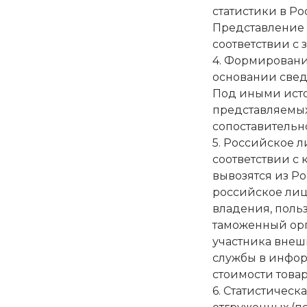
статистики в Р
Представление 
соответствии с
4. Формировани
основании свед
Под иными исто
представляемы
сопоставительно
5. Российское л
соответствии с
вывозятся из Р
российское лицо
владения, польз
таможенный орг
участника вне
службы в инфор
стоимости товар
6. Статистическ