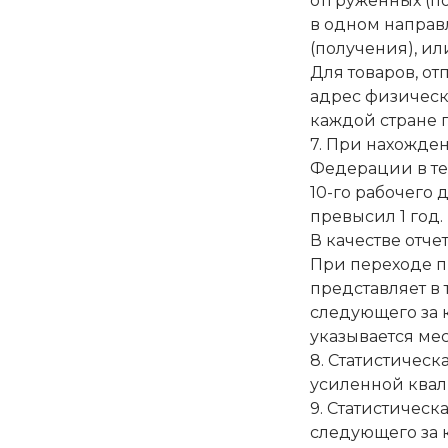
отгруженных (по
в одном направ
(получения), ил
Для товаров, о
адрес физически
каждой стране 
7. При нахожде
Федерации в те
10-го рабочего
превысил 1 год.
В качестве отче
При переходе пр
представляет в
следующего за 
указывается ме
8. Статистичес
усиленной квал
9. Статистическ
следующего за 