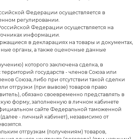
оссийской Федерации осуществляется в
енном регулировании.
 Российской Федерации осуществляется на
сточниках информации.
ащиеся в декларациях на товары и документах,
ые органы, а также оценочные данные
ручению) которого заключена сделка, в
 территорий государств - членов Союза или
енов Союза, либо при отсутствии такой сделки
ли отгрузки (при вывозе) товаров право
витель), обязано своевременно представлять в
кую форму, заполненную в личном кабинете
официальном сайте Федеральной таможенной
далее - личный кабинет), независимо от
возятся.
ольким отгрузкам (получениям) товаров,