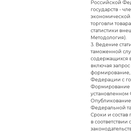
Российской Фед
государств - ч
экономической 
торговли товар
статистики внеш
Методология).
3. Ведение ста
таможенной служ
содержащихся в
включая запрос 
формирование, 
Федерации с го
Формирование д
установленном
Опубликование 
Федеральной та
Сроки и состав
в соответствии
законодательст