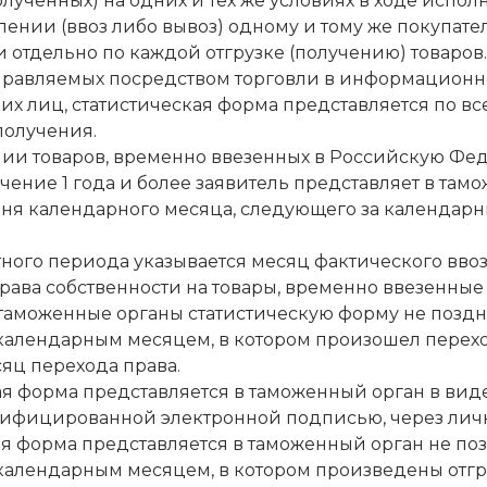
лученных) на одних и тех же условиях в ходе испол
лении (ввоз либо вывоз) одному и тому же покупате
и отдельно по каждой отгрузке (получению) товаров.
тправляемых посредством торговли в информационн
х лиц, статистическая форма представляется по вс
получения.
нии товаров, временно ввезенных в Российскую Фед
чение 1 года и более заявитель представляет в там
 дня календарного месяца, следующего за календар
тного периода указывается месяц фактического ввоза
ава собственности на товары, временно ввезенные (
 таможенные органы статистическую форму не поздне
календарным месяцем, в котором произошел переход
сяц перехода права.
кая форма представляется в таможенный орган в вид
ифицированной электронной подписью, через лич
ая форма представляется в таможенный орган не поз
календарным месяцем, в котором произведены отгр