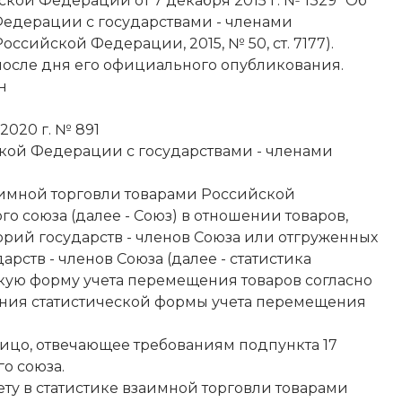
кой Федерации от 7 декабря 2015 г. № 1329 "Об
едерации с государствами - членами
ссийской Федерации, 2015, № 50, ст. 7177).
 после дня его официального опубликования.
н
020 г. № 891
кой Федерации с государствами - членами
аимной торговли товарами Российской
 союза (далее - Союз) в отношении товаров,
ий государств - членов Союза или отгруженных
ств - членов Союза (далее - статистика
кую форму учета перемещения товаров согласно
нения статистической формы учета перемещения
ицо, отвечающее требованиям подпункта 17
о союза.
ту в статистике взаимной торговли товарами